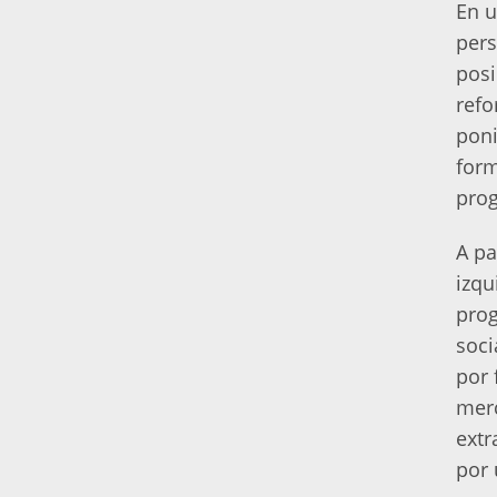
En u
pers
posi
refo
poni
form
prog
A pa
izqu
prog
soci
por 
merc
extr
por 