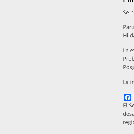
Se h
Part
Hild
La e
Prob
Posg
La i
F
El S
desa
regi