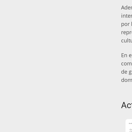
Adem
inte
por 
repr
cult
En e
como
de g
dom
Ac