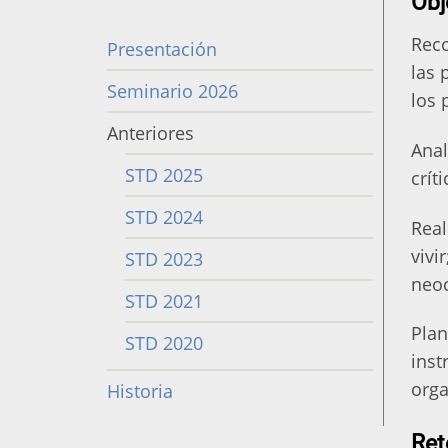
Obj
Reco
Presentación
Menú
las 
STD
Seminario 2026
los 
Anteriores
Anal
STD 2025
crít
STD 2024
Real
vivi
STD 2023
neoc
STD 2021
Plan
STD 2020
inst
orga
Historia
Ret