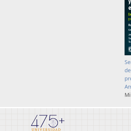
Se
de
pr
Am
Mi