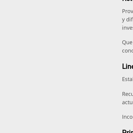
Prov
y di
inve
Que 
cono
Lin
Esta
Recu
actu
Inco
Pri