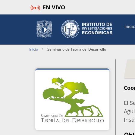
Pasar
EN VIVO
al
contenido
Mai
Inici
principal
navi
Inicio
Seminario de Teoría del Desarrollo
Coo
El S
Agui
Inst