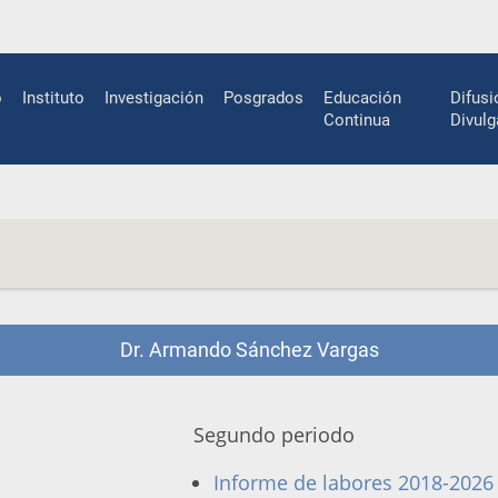
n
o
Instituto
Investigación
Posgrados
Educación
Difusi
gation
Continua
Divulg
Dr. Armando Sánchez Vargas
Segundo periodo
Informe de labores 2018-2026