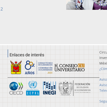
12
Circ
Enlaces de interés
Inve
Méx
¿Cóm
Avis
Avis
Tele
Segu