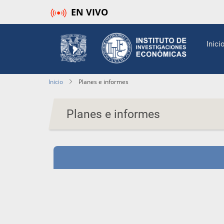
Pasar
EN VIVO
al
contenido
Mai
Inici
principal
navi
Inicio
Planes e informes
Planes e informes