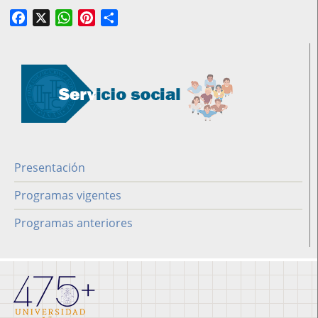
Facebook
X
WhatsApp
Pinterest
Share
Presentación
Servicio
social
Programas vigentes
Programas anteriores