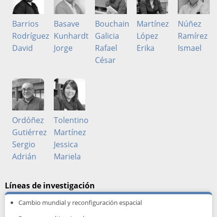
Barrios
Basave
Bouchain
Martínez
Núñez
Rodríguez
Kunhardt
Galicia
López
Ramírez
David
Jorge
Rafael
Erika
Ismael
César
Ordóñez
Tolentino
Gutiérrez
Martínez
Sergio
Jessica
Adrián
Mariela
Líneas de investigación
Cambio mundial y reconfiguración espacial