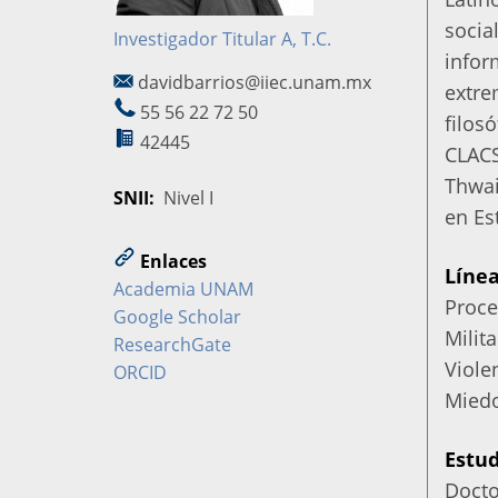
socia
Investigador Titular A, T.C.
infor
davidbarrios@iiec.unam.mx
extre
55 56 22 72 50
filosó
42445
CLACS
Thwai
SNII
Nivel I
en Es
Enlaces
Línea
Academia UNAM
Proce
Google Scholar
Milita
ResearchGate
Viole
ORCID
Miedo
Estud
Docto