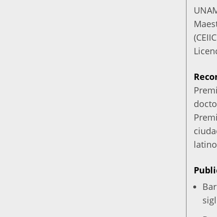
UNAM
Maest
(CEII
Licen
Reco
Premi
docto
Premi
ciuda
latin
Publi
Bar
sig