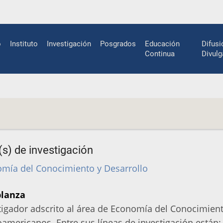
n
o
Instituto
Investigación
Posgrados
Educación
Difusi
gation
Continua
Divulg
(s) de investigación
mía del Conocimiento y Desarrollo
lanza
tigador adscrito al área de Economía del Conocimient
oamericanos. Entre sus líneas de investigación están: 