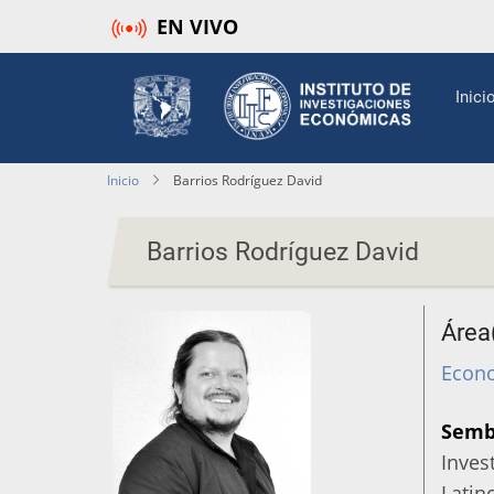
Pasar
EN VIVO
al
contenido
Mai
Inici
principal
navi
Inicio
Barrios Rodríguez David
Barrios Rodríguez David
Área
Econo
Semb
Inves
Latin