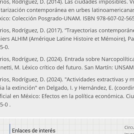
rios, Rodríguez, D. (2014). Las ciudades imposibles. 
itarización contemporánea en urbes latinoamericanas
ico: Colección Posgrado-UNAM. ISBN 978-607-02-565
rios, Rodríguez, D. (2017). “Trayectorias contemporán
iers ALHIM (Amérique Latine Histoire et Mémoire), Pa
5-0.
rios, Rodríguez, D. (2024). Entrada sobre Narcopolítica
inetti, M. Léxico crítico del futuro. San Martín: UNSA
rios, Rodríguez, D. (2024). "Actividades extractivas y mil
ia la extinción" en Delgado, I. y Hernández, E. (coord
ificial en México: Efectos en la política económica. C
5-0 .
Circ
Enlaces de interés