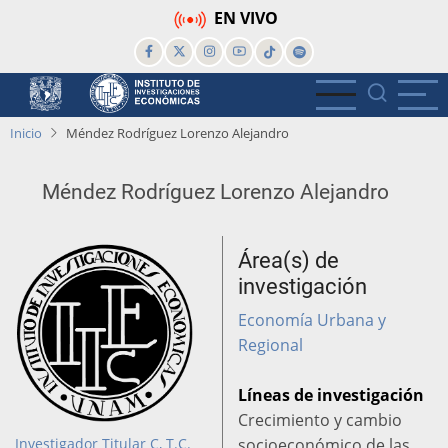
Pasar
EN VIVO
al
contenido
principal
Inicio
Méndez Rodríguez Lorenzo Alejandro
Méndez Rodríguez Lorenzo Alejandro
Área(s) de
investigación
Economía Urbana y
Regional
Líneas de investigación
Crecimiento y cambio
Investigador Titular C, T.C.
socioeconómico de las