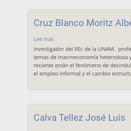
Cruz Blanco Moritz Alb
Lee más
sobre
Cruz
Investigador del IIEc de la UNAM. pro
Blanco
temas de macroeconomía heterodoxa y c
Moritz
reciente están el fenómeno de desindust
Alberto
el empleo informal y el cambio estructu
Calva Tellez José Luis