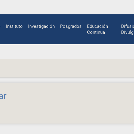
n
o
Instituto
Investigación
Posgrados
Educación
Difusi
gation
Continua
Divulg
ar