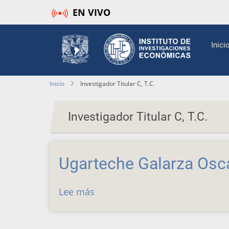
Pasar
EN VIVO
al
contenido
Mai
Inici
principal
navi
Inicio
Investigador Titular C, T.C.
Investigador Titular C, T.C.
Ugarteche Galarza Osc
Lee más
sobre
Ugarteche
Galarza