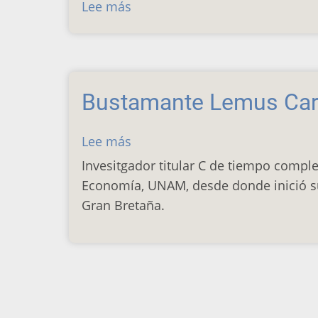
Lee más
sobre
Calva
Tellez
José
Luis
Bustamante Lemus Car
Lee más
sobre
Bustamante
Invesitgador titular C de tiempo comple
Lemus
Economía, UNAM, desde donde inició su
Carlos
Gran Bretaña.
Paginación