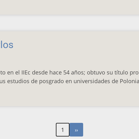
los
to en el IIEc desde hace 54 años; obtuvo su título pro
s estudios de posgrado en universidades de Polonia
Siguiente
1
››
página