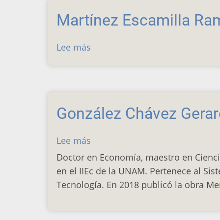
Martínez Escamilla Ra
Lee más
sobre
Martínez
Escamilla
Ramón
Donato
González Chávez Gera
Lee más
sobre
González
Doctor en Economía, maestro en Ciencia
Chávez
en el IIEc de la UNAM. Pertenece al Si
Gerardo
Tecnología. En 2018 publicó la obra Me