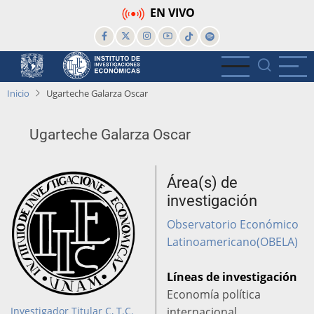
Pasar
EN VIVO
al
contenido
principal
Inicio
Ugarteche Galarza Oscar
Ugarteche Galarza Oscar
Área(s) de
investigación
Observatorio Económico
Latinoamericano(OBELA)
Líneas de investigación
Economía política
Investigador Titular C, T.C.
internacional