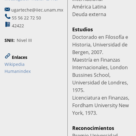
América Latina
ugarteche@iiec.unam.mx
Deuda externa
55 56 22 72 50
42422
Estudios
Doctorado en Filosofía e
SNII
Nivel III
Historia, Universidad de
Bergen, 2007.
Enlaces
Maestría en Finanzas
Wikipedia
Internacionales, London
Humanindex
Bussines School,
Universidad de Londres,
1975.
Licenciatura en Finanzas,
Fordham University New
York, 1973.
Reconocimientos
Premio Universidad