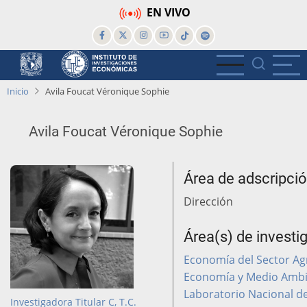
Pasar
EN VIVO
al
contenido
principal
Inicio
Avila Foucat Véronique Sophie
Avila Foucat Véronique Sophie
Área de adscripci
Dirección
Área(s) de investi
Economía del Sector Ag
Economía y Medio Amb
Laboratorio Nacional de
Investigadora Titular C, T.C.