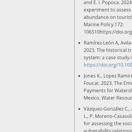
and E. I. Popoca. 202
experiment to assess
abundance on tourist 
Marine Policy.172:
106510https://doi.or
Ramírez-León A, Avila-
2023. The historical t
system: a case study 
https://doi.org/10.1
Jones K., Lopez Ramire
Foucat. 2023. The Em
Payments for Watersh
Mexico. Water Resou
Vázquez-González C., A
L., P. Moreno-Casasol
for assessing the soci
vulnerability relation