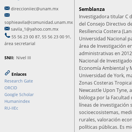
direccioniiec@unam.mx
Semblanza
Investigadora titular C
sophieavila@comunidad.unam.mx
del Consejo Directivo d
savila_1@yahoo.com.mx
Resiliencia Costera (Lan
55 56 23 00 87, 55 56 23 00 91,
Universidad Nacional p
área secretarial
área de Investigación e
administrativas en 201
SNII
Nivel III
Nacional de Investigado
Economía Ambiental y M
Enlaces
Universidad de York, ma
Research Gate
Zonas Costeras Tropical
ORCID
Newcastle Upon Tyne, a
Google Scholar
bióloga por la Facultad
Humanindex
líneas de investigación 
RU-IIEc
socioecosistemas, medi
rurales, valoración eco
políticas públicas. Es 