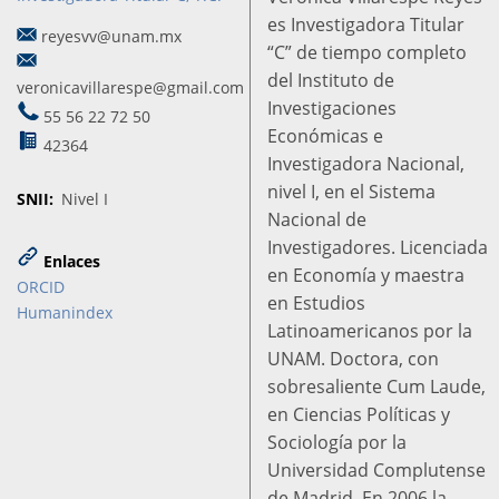
es Investigadora Titular
reyesvv@unam.mx
“C” de tiempo completo
del Instituto de
veronicavillarespe@gmail.com
Investigaciones
55 56 22 72 50
Económicas e
42364
Investigadora Nacional,
nivel I, en el Sistema
SNII
Nivel I
Nacional de
Investigadores. Licenciada
Enlaces
en Economía y maestra
ORCID
en Estudios
Humanindex
Latinoamericanos por la
UNAM. Doctora, con
sobresaliente Cum Laude,
en Ciencias Políticas y
Sociología por la
Universidad Complutense
de Madrid. En 2006 la