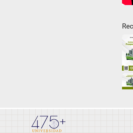
Rec
Ima
carr