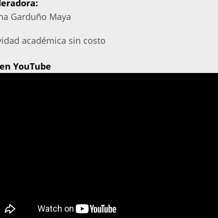
eradora:
ina Garduño Maya
vidad académica sin costo
 en YouTube