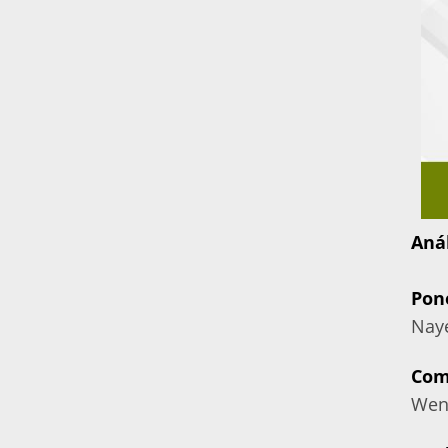
Anál
Pon
Naye
Com
Wen