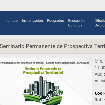
n
o
Instituto
Investigación
Posgrados
Educación
Difusi
gation
Continua
Divulg
Seminario Permanente de Prospectiva Territ
Mié, 
11:00
Luga
Audit
Acti
Activ
sin
Coor
cost
Robe