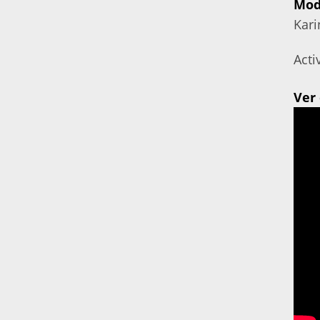
Mod
Kar
Acti
Ver