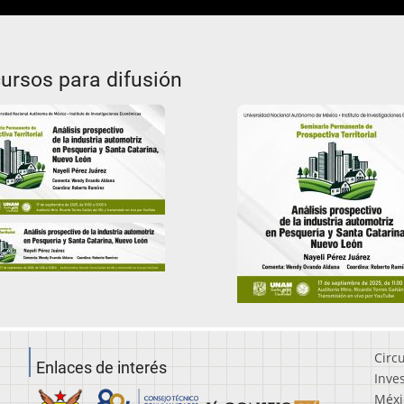
ursos para difusión
gen
usel
Circ
Enlaces de interés
Inve
Méxi