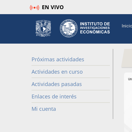
Pasar
EN VIVO
al
contenido
Mai
Inici
principal
navi
Próximas actividades
Difusión
Actividades en curso
Actividades pasadas
Enlaces de interés
Mi cuenta