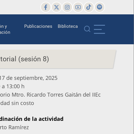
ón y
Publicaciones
Biblioteca
ación
orial (sesión 8)
17 de septiembre, 2025
 a 13:00 h
r
orio Mtro. Ricardo Torres Gaitán del IIEc
vidad
idad sin costo
dinación de la actividad
o
rto Ramírez