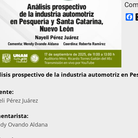
Comp
F
isis prospectivo de la industria automotriz en P
ente:
li Pérez Juárez
entarista:
dy Ovando Aldana