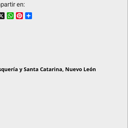
artir en:
acebook
X
WhatsApp
Pinterest
Share
esquería y Santa Catarina, Nuevo León