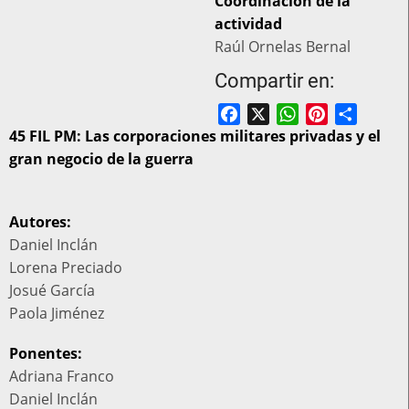
costo
Coordinación de la
actividad
Raúl Ornelas Bernal
Compartir en:
Facebook
X
WhatsApp
Pinterest
Share
45 FIL PM: Las corporaciones militares privadas y el
gran negocio de la guerra
Autores:
Daniel Inclán
Lorena Preciado
Josué García
Paola Jiménez
Ponentes:
Adriana Franco
Daniel Inclán