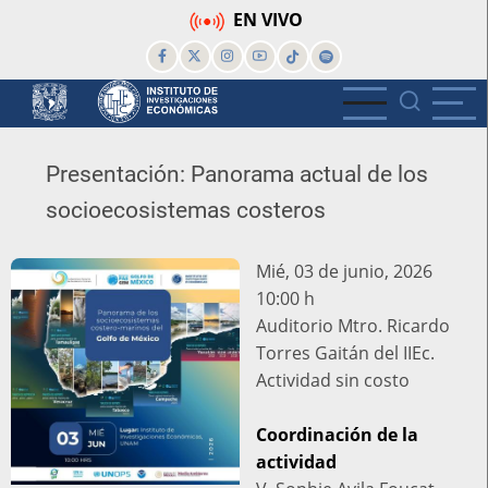
Pasar
EN VIVO
al
contenido
principal
Presentación: Panorama actual de los
socioecosistemas costeros
Mié, 03 de junio, 2026
10:00 h
Lugar
Auditorio Mtro. Ricardo
Torres Gaitán del IIEc.
Actividad
Actividad sin costo
sin
costo
Coordinación de la
actividad